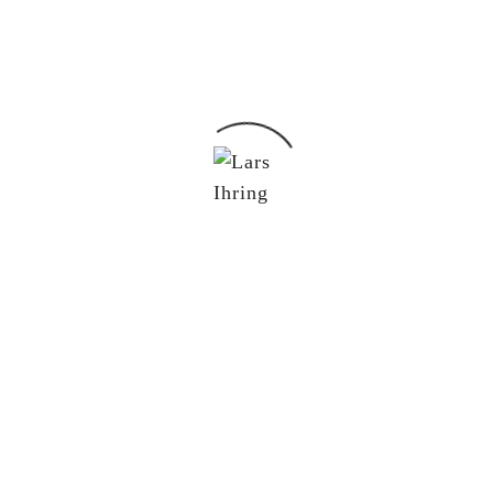
Read Comments
Du möchtest mit mir in Kontakt treten?
Schreib mir gern!
lars@lars-ihring.de