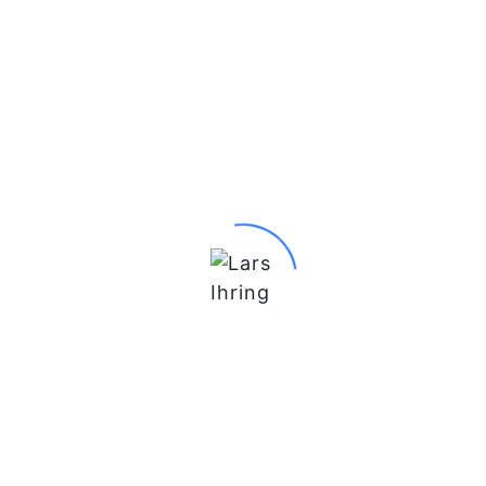
Read Comments
Du möchtest mit mir in Kontakt treten?
Schreib mir gern!
lars@lars-ihring.de