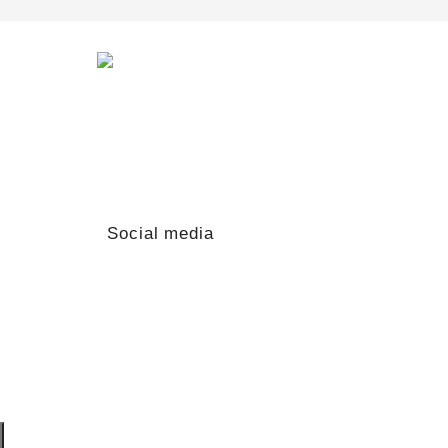
Du möchtest mit mir in Kontakt treten?
Schreib mir gern!
lars@lars-ihring.de
Social media