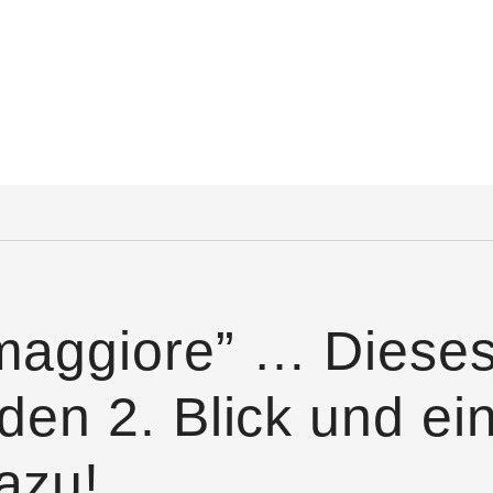
maggiore” … Dieses
den 2. Blick und ei
azu!