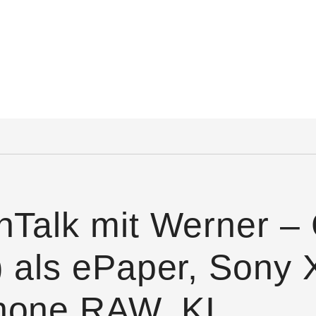
hTalk mit Werner – 
) als ePaper, Sony 
hone RAW, KI