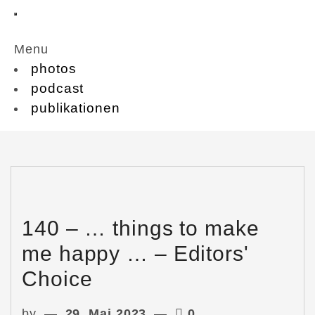
Menu
photos
podcast
publikationen
140 – … things to make
me happy … – Editors'
Choice
by
29. Mai 2023
0