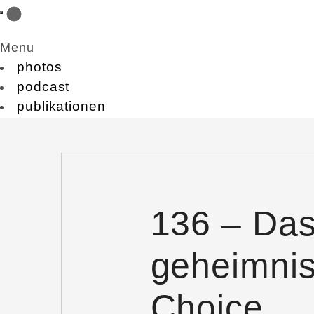
Menu
photos
podcast
publikationen
136 – Da
geheimnisv
Choice