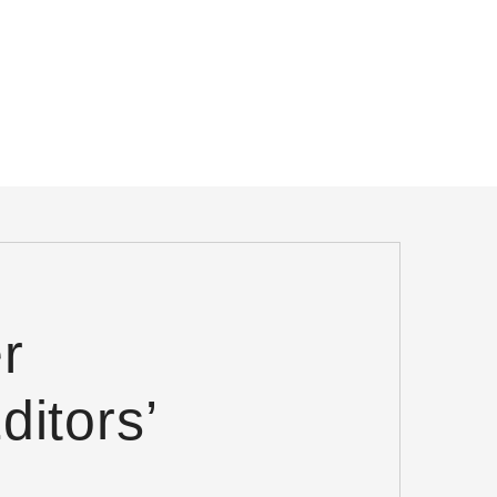
r
ditors’