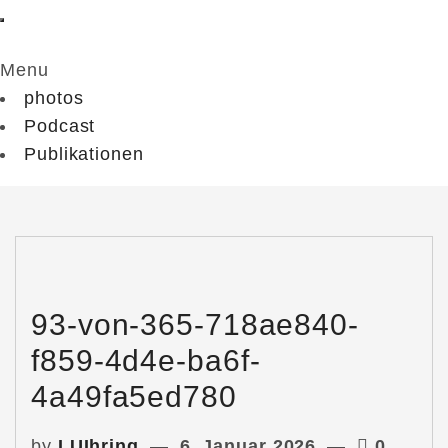
Menu
photos
Podcast
Publikationen
93-von-365-718ae840-
f859-4d4e-ba6f-
4a49fa5ed780
by
LUIhring
6. Januar 2026
0