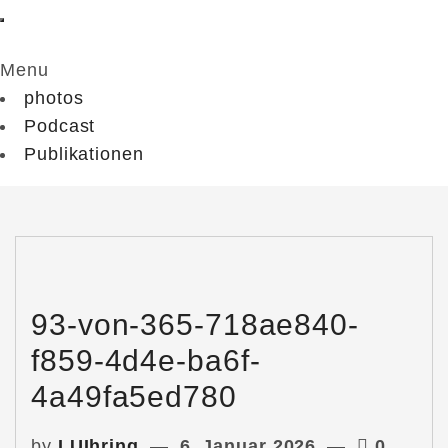
Menu
photos
Podcast
Publikationen
93-von-365-718ae840-
f859-4d4e-ba6f-
4a49fa5ed780
by
LUIhring
6. Januar 2026
0