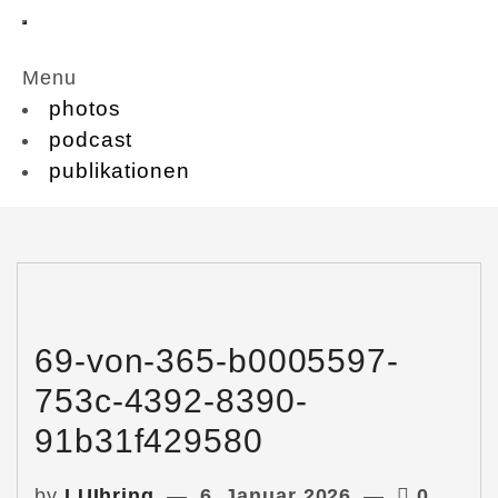
Menu
photos
podcast
publikationen
69-von-365-b0005597-
753c-4392-8390-
91b31f429580
by
LUIhring
6. Januar 2026
0