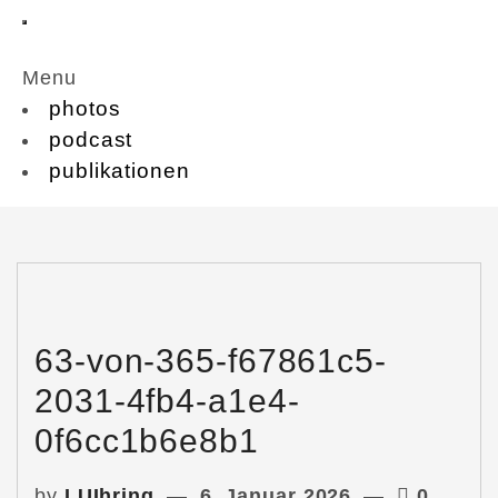
Menu
photos
podcast
publikationen
63-von-365-f67861c5-
2031-4fb4-a1e4-
0f6cc1b6e8b1
by
LUIhring
6. Januar 2026
0