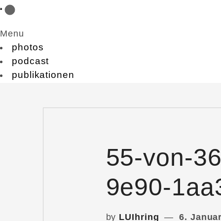
Menu
photos
podcast
publikationen
55-von-3
9e90-1aa
by
LUIhring
6. Janua