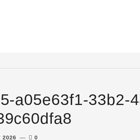
65-a05e63f1-33b2-4
39c60dfa8
r 2026
0