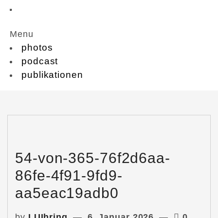
Menu
photos
podcast
publikationen
54-von-365-76f2d6aa-
86fe-4f91-9fd9-
aa5eac19adb0
by
LUIhring
6. Januar 2026
0