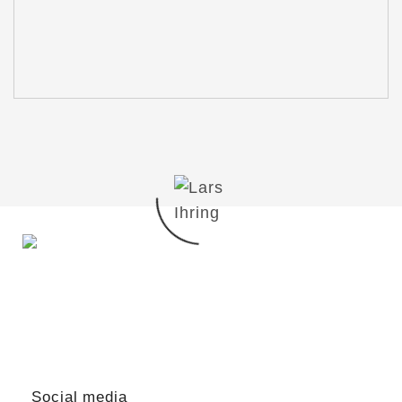
Du möchtest mit mir in Kontakt treten?
Schreib mir gern!
lars@lars-ihring.de
Social media