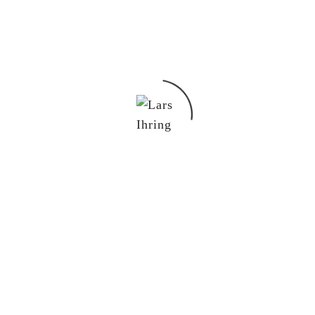
by
1. April 2026
0
Du möchtest mit mir in Kontakt treten?
Schreib mir gern!
lars@lars-ihring.de