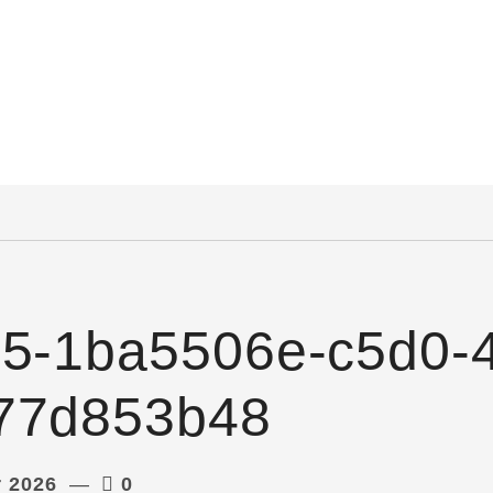
65-1ba5506e-c5d0-
77d853b48
r 2026
0