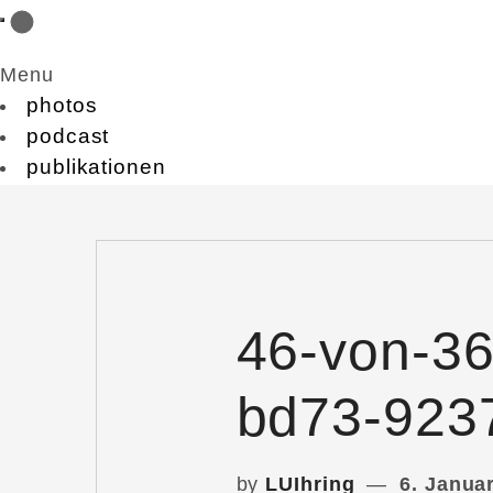
Menu
photos
podcast
publikationen
46-von-3
bd73-923
by
LUIhring
6. Janua