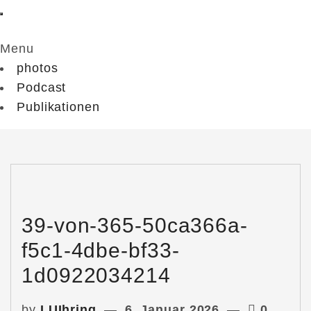
Menu
photos
Podcast
Publikationen
39-von-365-50ca366a-
f5c1-4dbe-bf33-
1d0922034214
by
LUIhring
6. Januar 2026
0