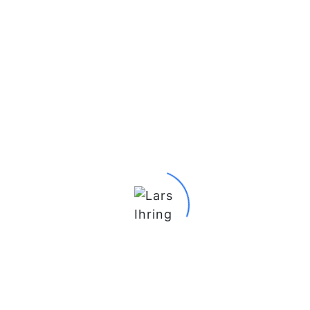
Du möchtest mit mir in Kontakt
treten?
Schreib mir gern!