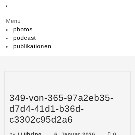
Menu
photos
podcast
publikationen
349-von-365-97a2eb35-
d7d4-41d1-b36d-
c3302c95d2a6
by
LUIhring
6. Januar 2026
0