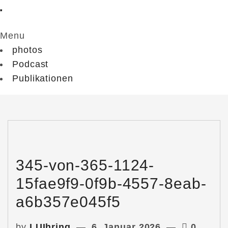
Menu
photos
Podcast
Publikationen
345-von-365-1124-
15fae9f9-0f9b-4557-8eab-
a6b357e045f5
by
LUIhring
6. Januar 2026
0