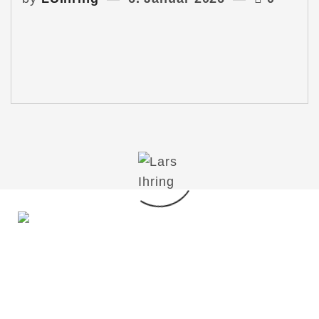
Du möchtest mit mir in Kontakt treten?
Schreib mir gern!
lars@lars-ihring.de