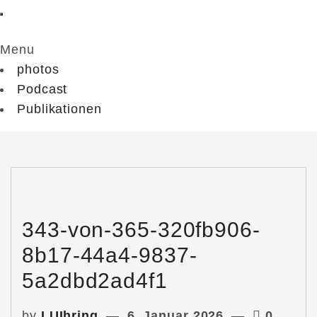
Menu
photos
Podcast
Publikationen
343-von-365-320fb906-
8b17-44a4-9837-
5a2dbd2ad4f1
by
LUIhring
6. Januar 2026
0