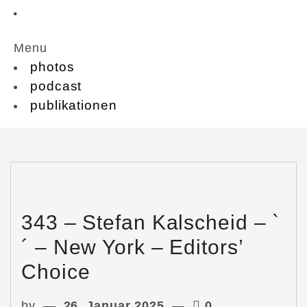
Menu
photos
podcast
publikationen
343 – Stefan Kalscheid – `
´ – New York – Editors’
Choice
by
26. Januar 2025
0