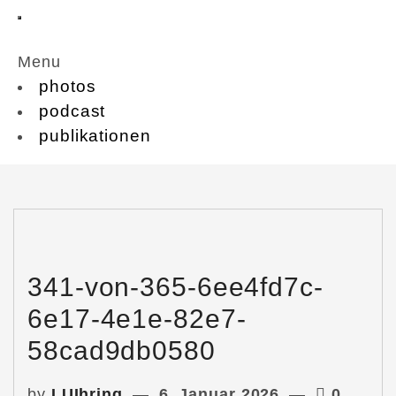
Menu
photos
podcast
publikationen
341-von-365-6ee4fd7c-
6e17-4e1e-82e7-
58cad9db0580
by
LUIhring
6. Januar 2026
0