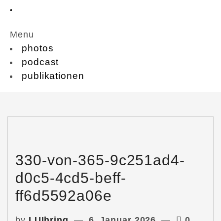
Menu
photos
podcast
publikationen
330-von-365-9c251ad4-
d0c5-4cd5-beff-
ff6d5592a06e
by
LUIhring
6. Januar 2026
0