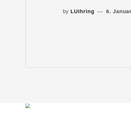
by
LUIhring
6. Janua
Du möchtest mit mir in Kontakt treten?
Schreib mir gern!