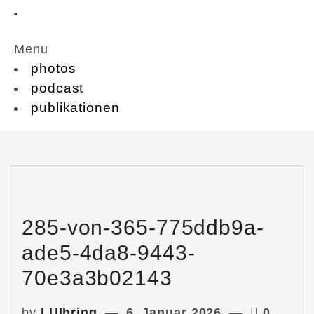
Menu
photos
podcast
publikationen
285-von-365-775ddb9a-
ade5-4da8-9443-
70e3a3b02143
by
LUIhring
6. Januar 2026
0