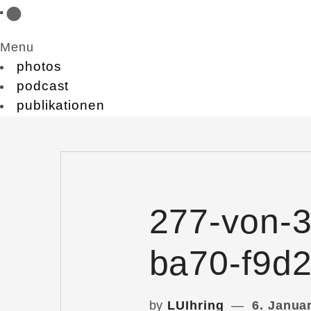
Menu
photos
podcast
publikationen
277-von-
ba70-f9d
by
LUIhring
6. Janua