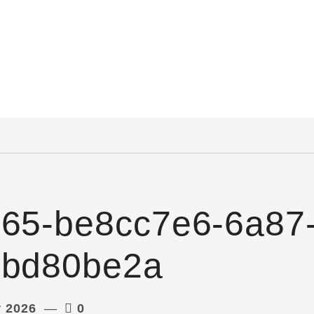
365-be8cc7e6-6a87
2bd80be2a
r 2026
0