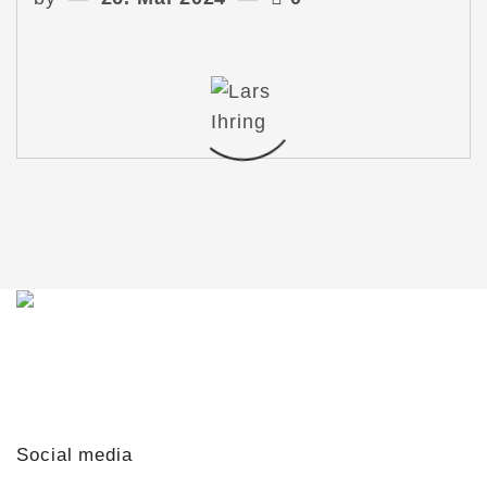
Du möchtest mit mir in Kontakt treten?
Schreib mir gern!
lars@lars-ihring.de
Social media