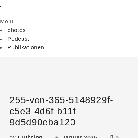
Menu
photos
Podcast
Publikationen
255-von-365-5148929f-
c5e3-4d6f-b11f-
9d5d90eba120
by
LUIhring
6. Januar 2026
0