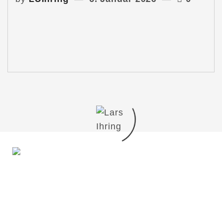
Du möchtest mit mir in Kontakt treten?
Schreib mir gern!
lars@lars-ihring.de