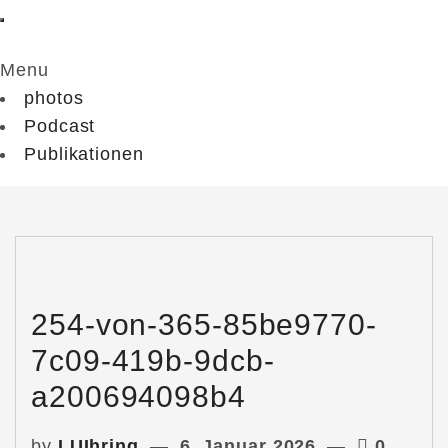
Menu
photos
Podcast
Publikationen
254-von-365-85be9770-
7c09-419b-9dcb-
a200694098b4
by
LUIhring
6. Januar 2026
0