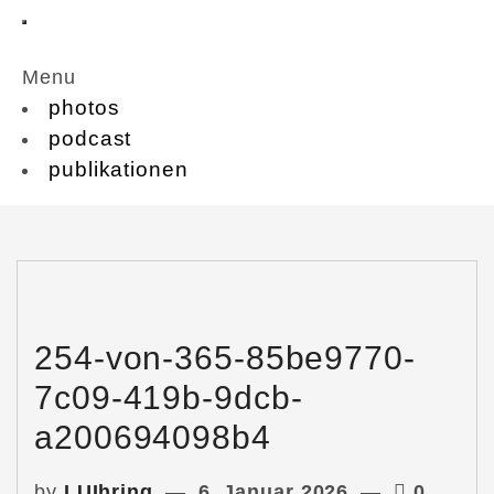
Menu
photos
podcast
publikationen
254-von-365-85be9770-
7c09-419b-9dcb-
a200694098b4
by
LUIhring
6. Januar 2026
0