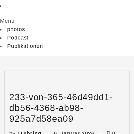
Menu
photos
Podcast
Publikationen
233-von-365-46d49dd1-
db56-4368-ab98-
925a7d58ea09
by
LUIhring
6. Januar 2026
0