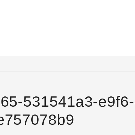
365-531541a3-e9f6-
e757078b9