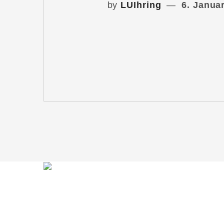
by
LUIhring
6. Janua
Du möchtest mit mir in Kontakt treten?
Schreib mir gern!
lars@lars-ihring.de