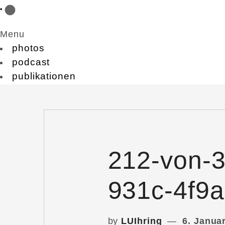
Menu
photos
podcast
publikationen
212-von-
931c-4f9
by
LUIhring
6. Janua