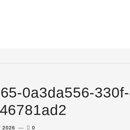
365-0a3da556-330f
a46781ad2
r 2026
0