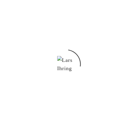
Du möchtest mit mir in Kontakt treten?
Schreib mir gern!
lars@lars-ihring.de
SOCIAL MEDIA