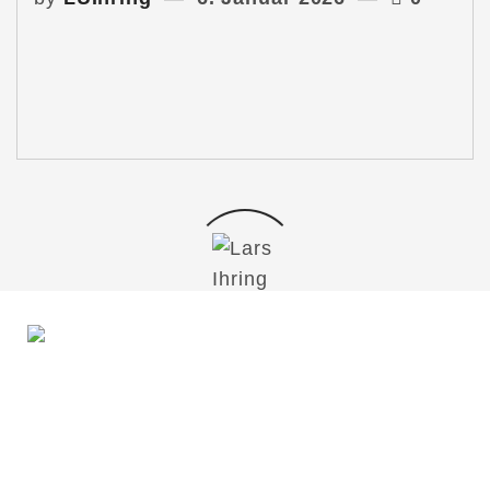
Du möchtest mit mir in Kontakt treten?
Schreib mir gern!
lars@lars-ihring.de