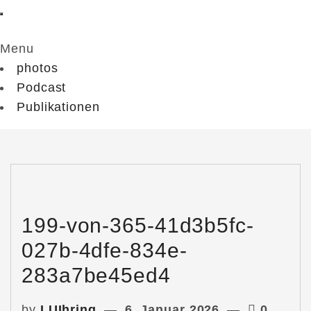
Menu
photos
Podcast
Publikationen
199-von-365-41d3b5fc-
027b-4dfe-834e-
283a7be45ed4
by
LUIhring
6. Januar 2026
0