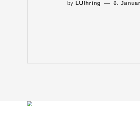
by
LUIhring
6. Janua
Du möchtest mit mir in Kontakt treten?
Schreib mir gern!
lars@lars-ihring.de