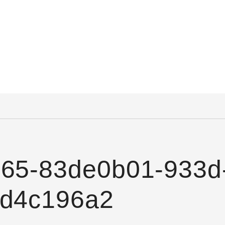
365-83de0b01-933d
0d4c196a2