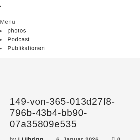
Menu
photos
Podcast
Publikationen
149-von-365-013d27f8-
796b-43b4-bb90-
07a35809e535
by
LUIhring
6. Januar 2026
0