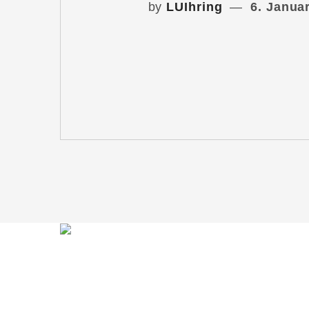
by
LUIhring
6. Janua
Du möchtest mit mir in Kontakt treten?
Schreib mir gern!
lars@lars-ihring.de