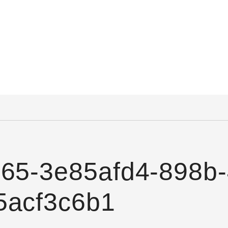
365-3e85afd4-898b
5acf3c6b1