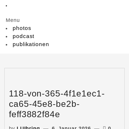
Menu
photos
podcast
publikationen
118-von-365-4f1e1ec1-
ca65-45e8-be2b-
feff3882f84e
by
LUIhring
6. Januar 2026
0