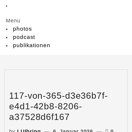
Menu
photos
podcast
publikationen
117-von-365-d3e36b7f-
e4d1-42b8-8206-
a37528d6f167
by
LUIhring
6. Januar 2026
0